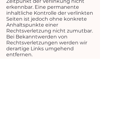
Zeitpunkt der Verlinkung nicht
erkennbar. Eine permanente
inhaltliche Kontrolle der verlinkten
Seiten ist jedoch ohne konkrete
Anhaltspunkte einer
Rechtsverletzung nicht zumutbar.
Bei Bekanntwerden von
Rechtsverletzungen werden wir
derartige Links umgehend
entfernen.
Urheberrecht
Die durch die Seitenbetreiber
erstellten Inhalte und Werke auf
diesen Seiten unterliegen dem
deutschen Urheberrecht. Die
Vervielfältigung, Bearbeitung,
Verbreitung und jede Art der
Verwertung außerhalb der
Grenzen des Urheberrechtes
bedürfen der schriftlichen
Zustimmung des jeweiligen
Autors bzw. Erstellers. Downloads